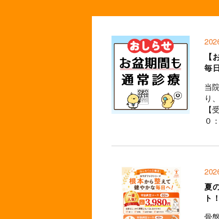
202
【
毎
当
り
【受
０：０
202
夏
ト
骨