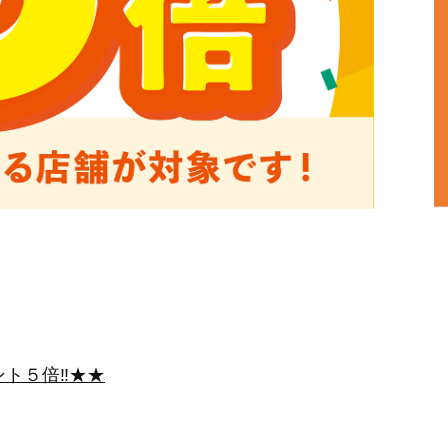
ト５倍‼★★