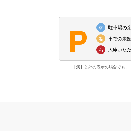
P
駐車場の
空
車での来
混
入庫いた
満
【満】以外の表示の場合でも、