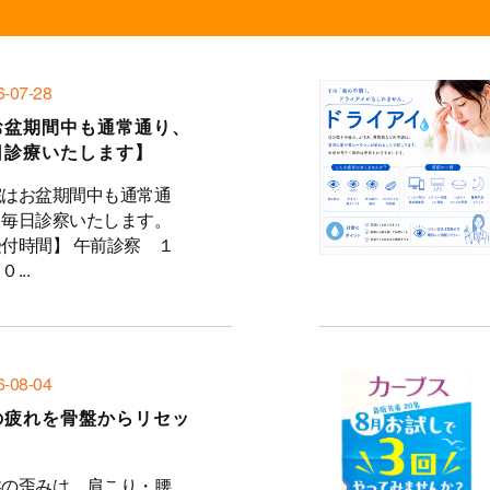
6-07-28
お盆期間中も通常通り、
日診療いたします】
院はお盆期間中も通常通
、毎日診察いたします。
付時間】 午前診察 １
...
6-08-04
の疲れを骨盤からリセッ
！
盤の歪みは、肩こり・腰