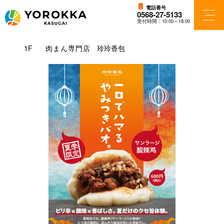
電話番号
0568-27-5133
受付時間：10:00～18:00
フロアガイド
1F
肉まん専門店
玲玲香包
ショップ検索
ショップニュース
アクセス・パーキング
施設案内
ニュース＆イベント