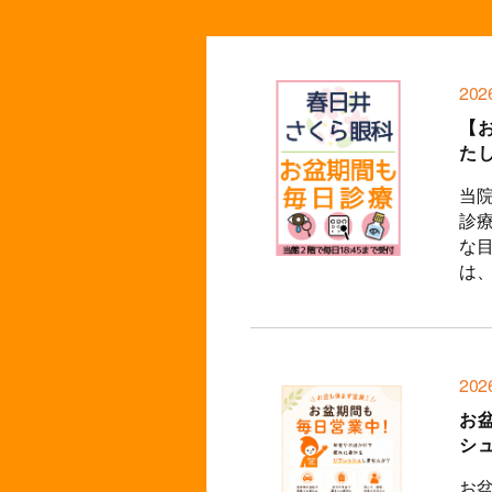
202
【
た
当
診
な
は、.
202
お
シ
お