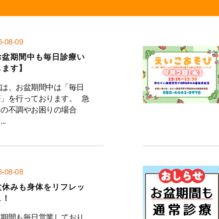
6-08-09
お盆期間中も毎日診療い
します】
院は、お盆期間中は「毎日
療」を行っております。 急
目の不調やお困りの場合
..
6-08-08
盆休みも身体をリフレッ
ュ！
盆期間も毎日営業しており