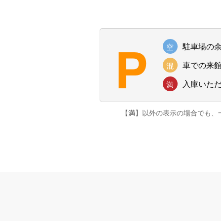
P
駐車場の
空
車での来
混
入庫いた
満
【満】以外の表示の場合でも、