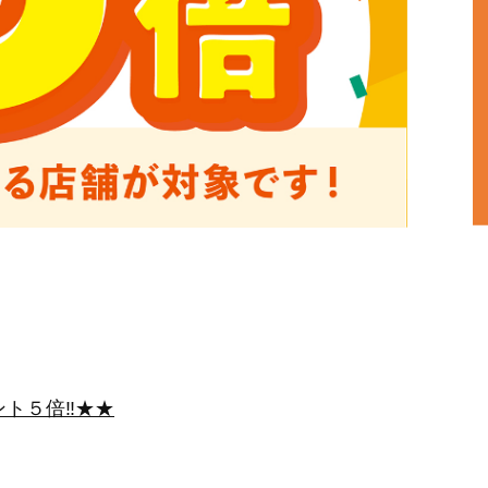
ト５倍‼★★