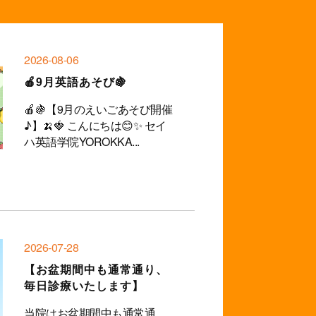
2026-08-06
🍎9月英語あそび🍇
🍎🍇【9月のえいごあそび開催
♪】🍌🍓 こんにちは😊✨ セイ
ハ英語学院YOROKKA...
2026-07-28
【お盆期間中も通常通り、
毎日診療いたします】
当院はお盆期間中も通常通