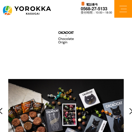
電話番号
0568-27-5133
受付時間：10:00～18:00
フロアガイド
ショップ検索
ショップニュース
アクセス・パーキング
施設案内
vious
Ne
ニュース＆イベント